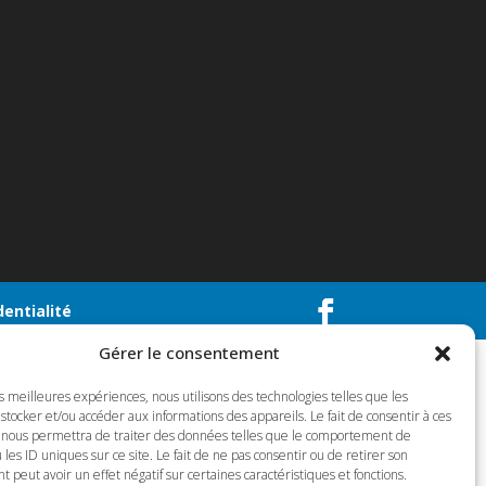
dentialité
Gérer le consentement
es meilleures expériences, nous utilisons des technologies telles que les
stocker et/ou accéder aux informations des appareils. Le fait de consentir à ces
 nous permettra de traiter des données telles que le comportement de
 les ID uniques sur ce site. Le fait de ne pas consentir ou de retirer son
peut avoir un effet négatif sur certaines caractéristiques et fonctions.