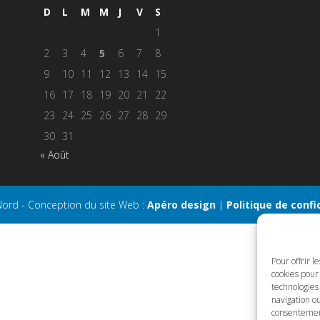
D
L
M
M
J
V
S
1
2
3
4
5
6
7
8
9
10
11
12
13
14
15
16
17
18
19
20
21
22
23
24
25
26
27
28
29
30
31
« Août
Nord - Conception du site Web :
Apéro design
|
Politique de confi
Pour offrir l
cookies pour 
technologies
navigation ou
consentement 