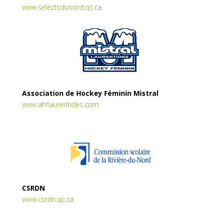
www.selectsdunord.qc.ca
Association de Hockey Féminin Mistral
www.ahflaurentides.com
CSRDN
www.csrdn.qc.ca