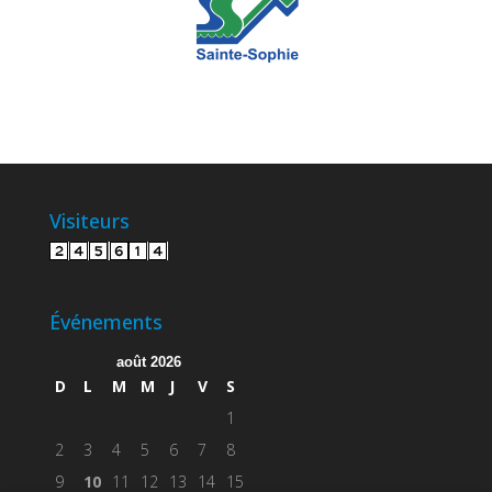
Visiteurs
Événements
août 2026
D
L
M
M
J
V
S
1
2
3
4
5
6
7
8
9
10
11
12
13
14
15