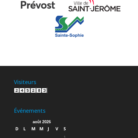
Visiteurs
Événements
août 2026
D
L
M
M
J
V
S
1