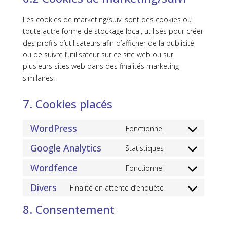
Les cookies de marketing/suivi sont des cookies ou
toute autre forme de stockage local, utilisés pour créer
des profils d’utilisateurs afin d’afficher de la publicité
ou de suivre l’utilisateur sur ce site web ou sur
plusieurs sites web dans des finalités marketing
similaires.
7. Cookies placés
WordPress
Fonctionnel
Consent
to
Google Analytics
Statistiques
Consent
service
to
Wordfence
Fonctionnel
wordpress
Consent
service
to
Divers
Finalité en attente d’enquête
google-
Consent
service
analytics
to
8. Consentement
wordfence
service